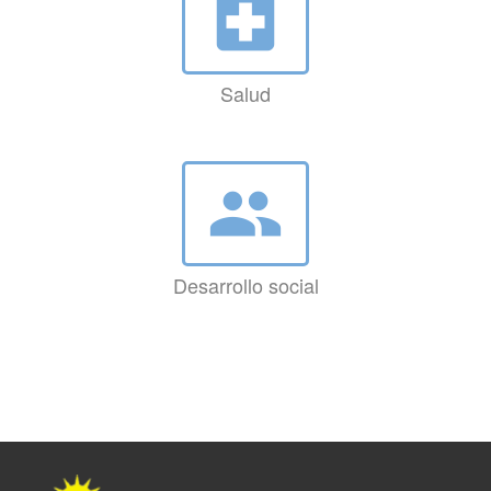
local_hospital
Salud
group
Desarrollo social