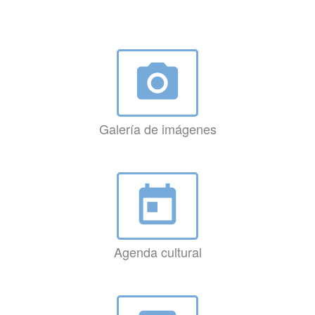
photo_camera
Galería de imágenes
today
Agenda cultural