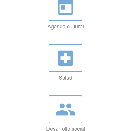
today
Agenda cultural
local_hospital
Salud
group
Desarrollo social